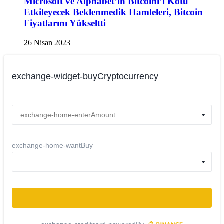
Microsoft ve Alphabet’in Bitcoini’ı Kötü
Etkileyecek Beklenmedik Hamleleri, Bitcoin
Fiyatlarını Yükseltti
26 Nisan 2023
exchange-widget-buyCryptocurrency
exchange-home-wantBuy