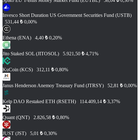
Spiko EU T-Bills Money Market Fund (EUTBL)
58,04
₺
0,30%
Invesco Short Duration US Government Securities Fund (USTB)
531,44
₺
0,00%
Ethena (ENA)
4,40
₺
0,20%
Jito Staked SOL (JITOSOL)
5.921,50
₺
4,71%
KuCoin (KCS)
312,11
₺
0,80%
Janus Henderson Anemoy Treasury Fund (JTRSY)
52,81
₺
0,00%
Kelp DAO Restaked ETH (RSETH)
114.409,14
₺
3,37%
Quant (QNT)
2.826,58
₺
0,80%
JUST (JST)
5,01
₺
0,30%