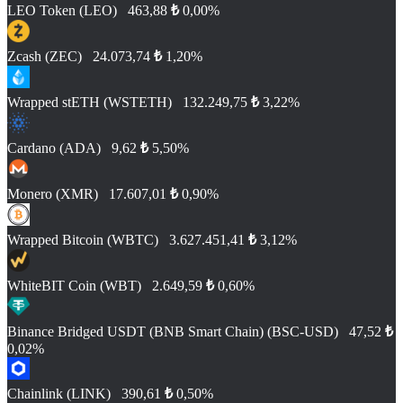
LEO Token (LEO)
463,88
₺
0,00%
Zcash (ZEC)
24.073,74
₺
1,20%
Wrapped stETH (WSTETH)
132.249,75
₺
3,22%
Cardano (ADA)
9,62
₺
5,50%
Monero (XMR)
17.607,01
₺
0,90%
Wrapped Bitcoin (WBTC)
3.627.451,41
₺
3,12%
WhiteBIT Coin (WBT)
2.649,59
₺
0,60%
Binance Bridged USDT (BNB Smart Chain) (BSC-USD)
47,52
₺
0,02%
Chainlink (LINK)
390,61
₺
0,50%