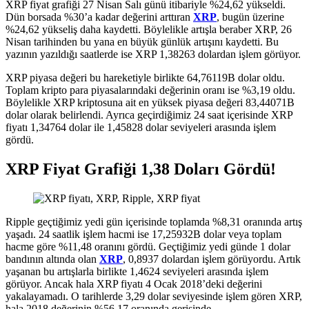
XRP fiyat grafiği 27 Nisan Salı günü itibariyle %24,62 yükseldi.
Dün borsada %30’a kadar değerini arttıran
XRP
, bugün üzerine
%24,62 yükseliş daha kaydetti. Böylelikle artışla beraber XRP, 26
Nisan tarihinden bu yana en büyük günlük artışını kaydetti. Bu
yazının yazıldığı saatlerde ise XRP 1,38263 dolardan işlem görüyor.
XRP piyasa değeri bu hareketiyle birlikte 64,76119B dolar oldu.
Toplam kripto para piyasalarındaki değerinin oranı ise %3,19 oldu.
Böylelikle XRP kriptosuna ait en yüksek piyasa değeri 83,44071B
dolar olarak belirlendi. Ayrıca geçirdiğimiz 24 saat içerisinde XRP
fiyatı 1,34764 dolar ile 1,45828 dolar seviyeleri arasında işlem
gördü.
XRP Fiyat Grafiği 1,38 Doları Gördü!
Ripple geçtiğimiz yedi gün içerisinde toplamda %8,31 oranında artış
yaşadı. 24 saatlik işlem hacmi ise 17,25932B dolar veya toplam
hacme göre %11,48 oranını gördü. Geçtiğimiz yedi günde 1 dolar
bandının altında olan
XRP
, 0,8937 dolardan işlem görüyordu. Artık
yaşanan bu artışlarla birlikte 1,4624 seviyeleri arasında işlem
görüyor. Ancak hala XRP fiyatı 4 Ocak 2018’deki değerini
yakalayamadı. O tarihlerde 3,29 dolar seviyesinde işlem gören XRP,
hala 2018 değerinin %56,17 oranında gerisinde.