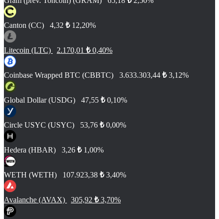
Gram (prev. Toncoin) (GRAM)
65,18
₺
2,50%
Canton (CC)
4,32
₺
12,20%
Litecoin (LTC)
2.170,01
₺
0,40%
Coinbase Wrapped BTC (CBBTC)
3.633.303,44
₺
3,12%
Global Dollar (USDG)
47,55
₺
0,10%
Circle USYC (USYC)
53,76
₺
0,00%
Hedera (HBAR)
3,26
₺
1,00%
WETH (WETH)
107.923,38
₺
3,40%
Avalanche (AVAX)
305,92
₺
3,70%