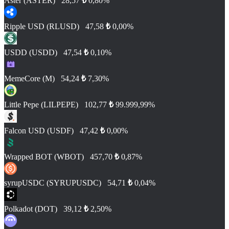
Aster (ASTER)
28,57
₺
0,80%
Ripple USD (RLUSD)
47,58
₺
0,00%
USDD (USDD)
47,54
₺
0,10%
MemeCore (M)
54,24
₺
7,30%
Little Pepe (LILPEPE)
102,77
₺
99.999,99%
Falcon USD (USDF)
47,42
₺
0,00%
Wrapped BOT (WBOT)
457,70
₺
0,87%
syrupUSDC (SYRUPUSDC)
54,71
₺
0,04%
Polkadot (DOT)
39,12
₺
2,50%