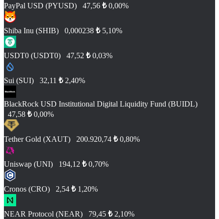
PayPal USD (PYUSD)
47,56
₺
0,00%
Shiba Inu (SHIB)
0,000238
₺
5,10%
USDT0 (USDT0)
47,52
₺
0,03%
Sui (SUI)
32,11
₺
2,40%
BlackRock USD Institutional Digital Liquidity Fund (BUIDL)
47,58
₺
0,00%
Tether Gold (XAUT)
200.920,74
₺
0,80%
Uniswap (UNI)
194,12
₺
0,70%
Cronos (CRO)
2,54
₺
1,20%
NEAR Protocol (NEAR)
79,45
₺
2,10%