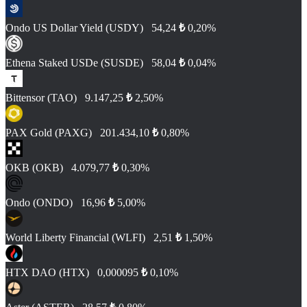
Ondo US Dollar Yield (USDY)
54,24
₺
0,20%
Ethena Staked USDe (SUSDE)
58,04
₺
0,04%
Bittensor (TAO)
9.147,25
₺
2,50%
PAX Gold (PAXG)
201.434,10
₺
0,80%
OKB (OKB)
4.079,77
₺
0,30%
Ondo (ONDO)
16,96
₺
5,00%
World Liberty Financial (WLFI)
2,51
₺
1,50%
HTX DAO (HTX)
0,000095
₺
0,10%