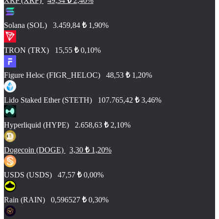
XRP (XRP)
49,34
₺
2,40%
Solana (SOL)
3.459,84
₺
1,90%
TRON (TRX)
15,55
₺
0,10%
Figure Heloc (FIGR_HELOC)
48,53
₺
1,20%
Lido Staked Ether (STETH)
107.765,42
₺
3,46%
Hyperliquid (HYPE)
2.658,63
₺
2,10%
Dogecoin (DOGE)
3,30
₺
1,20%
USDS (USDS)
47,57
₺
0,00%
Rain (RAIN)
0,596527
₺
0,30%