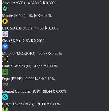
Aave (AAVE)
4.328,13
₺
0,30%
Mantle (MNT)
19,46
₺
0,50%
BFUSD (BFUSD)
47,50
₺
0,00%
Sky (SKY)
2,63
₺
2,20%
Morpho (MORPHO)
90,87
₺
0,90%
United Stables (U)
47,55
₺
0,00%
Pepe (PEPE)
0,000143
₺
2,10%
Internet Computer (ICP)
99,44
₺
0,00%
Bitget Token (BGB)
76,60
₺
0,80%