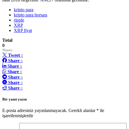
kripto para
kripto para borsası
ripple
XRP
XRP fiyat
Total
0
Shares
Tweet
0
Share
0
Share
0
Share
0
Share
0
Share
0
Share
0
Bir yanıt yazın
E-posta adresiniz yayınlanmayacak.
Gerekli alanlar
*
ile
işaretlenmişlerdir