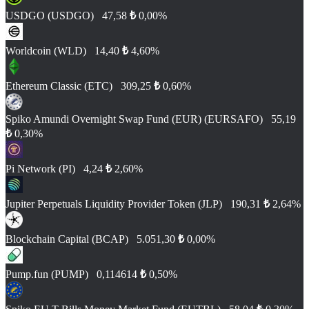
USDGO (USDGO)
47,58
₺
0,00%
Worldcoin (WLD)
14,40
₺
4,60%
Ethereum Classic (ETC)
309,25
₺
0,60%
Spiko Amundi Overnight Swap Fund (EUR) (EURSAFO)
55,19
₺
0,30%
Pi Network (PI)
4,24
₺
2,60%
Jupiter Perpetuals Liquidity Provider Token (JLP)
190,31
₺
2,64%
Blockchain Capital (BCAP)
5.051,30
₺
0,00%
Pump.fun (PUMP)
0,114614
₺
0,50%