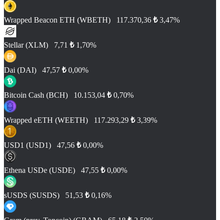
Wrapped Beacon ETH (WBETH)
117.370,36
₺
3,47%
Stellar (XLM)
7,71
₺
1,70%
Dai (DAI)
47,57
₺
0,00%
Bitcoin Cash (BCH)
10.153,04
₺
0,70%
Wrapped eETH (WEETH)
117.293,29
₺
3,39%
USD1 (USD1)
47,56
₺
0,00%
Ethena USDe (USDE)
47,55
₺
0,00%
sUSDS (SUSDS)
51,53
₺
0,16%