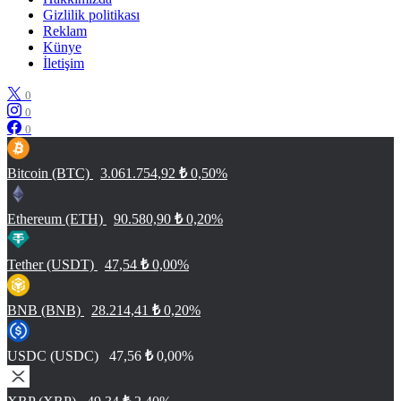
Gizlilik politikası
Reklam
Künye
İletişim
0
0
0
Bitcoin (BTC)
3.061.754,92
₺
0,50%
Ethereum (ETH)
90.580,90
₺
0,20%
Tether (USDT)
47,54
₺
0,00%
BNB (BNB)
28.214,41
₺
0,20%
USDC (USDC)
47,56
₺
0,00%