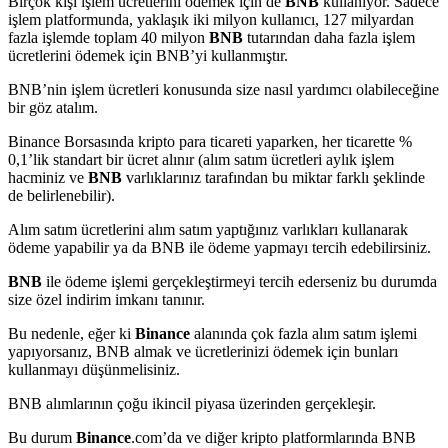
Birçok kişi işlem ücretlerini ödemek için de
BNB
kullanıyor. Sadece
işlem platformunda, yaklaşık iki milyon kullanıcı, 127 milyardan
fazla işlemde toplam 40 milyon
BNB
tutarından daha fazla işlem
ücretlerini ödemek için BNB’yi kullanmıştır.
BNB’nin işlem ücretleri konusunda size nasıl yardımcı olabileceğine
bir göz atalım.
Binance Borsasında kripto para ticareti yaparken, her ticarette %
0,1’lik standart bir ücret alınır (alım satım ücretleri aylık işlem
hacminiz ve
BNB
varlıklarınız tarafından bu miktar farklı şeklinde
de belirlenebilir).
Alım satım ücretlerini alım satım yaptığınız varlıkları kullanarak
ödeme yapabilir ya da BNB ile ödeme yapmayı tercih edebilirsiniz.
BNB
ile ödeme işlemi gerçekleştirmeyi tercih ederseniz bu durumda
size özel indirim imkanı tanınır.
Bu nedenle, eğer ki
Binance
alanında çok fazla alım satım işlemi
yapıyorsanız, BNB almak ve ücretlerinizi ödemek için bunları
kullanmayı düşünmelisiniz.
BNB alımlarının çoğu ikincil piyasa üzerinden gerçekleşir.
Bu durum
Binance
.com’da ve diğer kripto platformlarında BNB