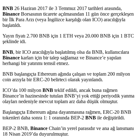
BNB
26 Haziran 2017 ile 3 Temmuz 2017 tarihleri ​​arasında,
Binance
Borsasının ticarete açılmasından 11 gün önce gerçekleşen
bir İlk Para Arzı (veya İngilizce karşılığı olan ICO) aracılığıyla
başlatıldı.
Yayın fiyatı 2.700 BNB için 1 ETH veya 20.000 BNB için 1 BTC
şeklinde idi.
BNB
, bir ICO aracılığıyla başlatılmış olsa da BNB, kullanıcılara
Binance
karları için bir talep sağlamaz ve Binance’e yapılan
herhangi bir yatırımı temsil etmez.
BNB başlangıçta Ethereum ağında çalışan ve toplam 200 milyon
coin arzıyla bir ERC-20 belirteci olarak yayınlandı.
ICO’da 100 milyon
BNB
teklif edildi, ancak buna rağmen
Binance’in hazinesinde tutulan BNB’yi yok ettiği periyodik yanma
olayları nedeniyle mevcut toplam arz daha düşük olmuştur.
Başlangıçta Ethereum ağına dayanmasına rağmen, ERC-20 BNB
tokenleri daha sonra 1: 1 oranında BEP-2
BNB
ile değiştirildi.
BEP-2 BNB,
Binance
Chain’in yerel parasıdır ve ana ağ lansmanı
18 Nisan 2019’da duyurulmuştur.