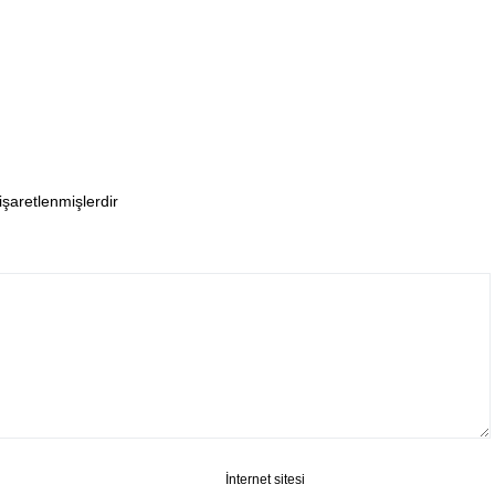
 işaretlenmişlerdir
İnternet sitesi