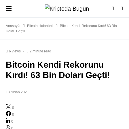
Anasayfa
Bitcoin Haberleri
Bitcoin Kendi Rekorunu Kırdı! 63 Bin
Doları Geçti!
6 views
2 minute read
Bitcoin Kendi Rekorunu
Kırdı! 63 Bin Doları Geçti!
13 Nisan 2021
0
0
0
0