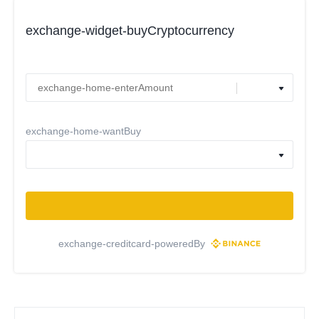
exchange-widget-buyCryptocurrency
exchange-home-wantBuy
exchange-creditcard-poweredBy