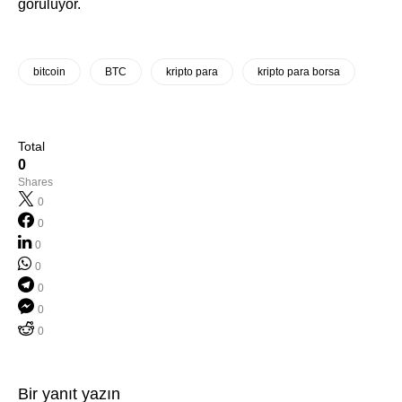
görülüyor.
bitcoin
BTC
kripto para
kripto para borsa
Total
0
Shares
0
0
0
0
0
0
0
Bir yanıt yazın