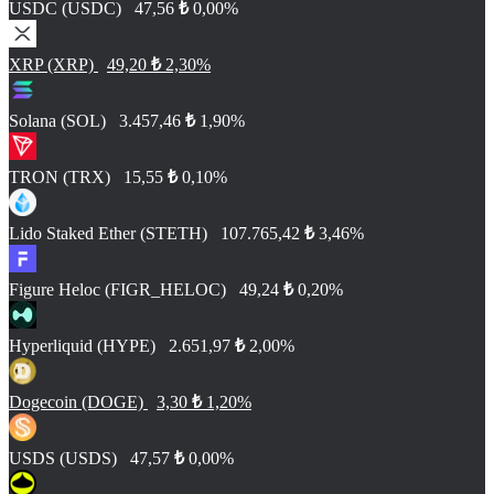
USDC (USDC)
47,56
₺
0,00%
XRP (XRP)
49,20
₺
2,30%
Solana (SOL)
3.457,46
₺
1,90%
TRON (TRX)
15,55
₺
0,10%
Lido Staked Ether (STETH)
107.765,42
₺
3,46%
Figure Heloc (FIGR_HELOC)
49,24
₺
0,20%
Hyperliquid (HYPE)
2.651,97
₺
2,00%
Dogecoin (DOGE)
3,30
₺
1,20%
USDS (USDS)
47,57
₺
0,00%