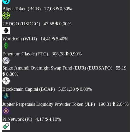
Bitget Token (BGB)
77,08
₺
0,50%
USDGO (USDGO)
47,58
₺
0,00%
Worldcoin (WLD)
14,41
₺
5,40%
Ethereum Classic (ETC)
308,78
₺
0,90%
Spiko Amundi Overnight Swap Fund (EUR) (EURSAFO)
55,19
₺
0,30%
Blockchain Capital (BCAP)
5.051,30
₺
0,00%
Jupiter Perpetuals Liquidity Provider Token (JLP)
190,31
₺
2,64%
Pi Network (PI)
4,17
₺
4,10%