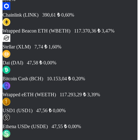
Chainlink (LINK)
390,61
₺
0,60%
Wrapped Beacon ETH (WBETH)
117.370,36
₺
3,47%
Stellar (XLM)
7,74
₺
1,60%
Dai (DAI)
47,58
₺
0,00%
Bitcoin Cash (BCH)
10.153,04
₺
0,20%
Wrapped eETH (WEETH)
117.293,29
₺
3,39%
USD1 (USD1)
47,56
₺
0,00%
Ethena USDe (USDE)
47,55
₺
0,00%