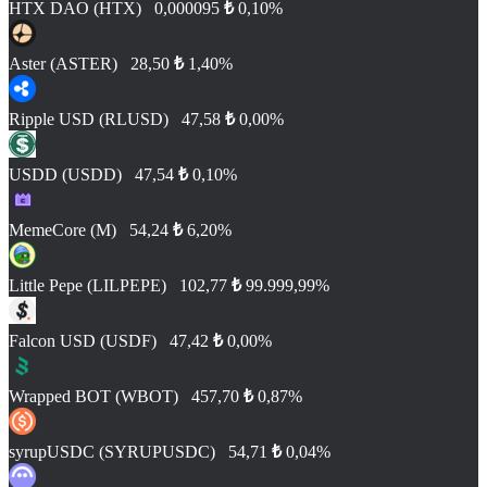
HTX DAO (HTX)
0,000095
₺
0,10%
Aster (ASTER)
28,50
₺
1,40%
Ripple USD (RLUSD)
47,58
₺
0,00%
USDD (USDD)
47,54
₺
0,10%
MemeCore (M)
54,24
₺
6,20%
Little Pepe (LILPEPE)
102,77
₺
99.999,99%
Falcon USD (USDF)
47,42
₺
0,00%
Wrapped BOT (WBOT)
457,70
₺
0,87%
syrupUSDC (SYRUPUSDC)
54,71
₺
0,04%