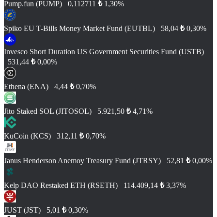
Pump.fun (PUMP)
0,112711
₺
1,30%
Spiko EU T-Bills Money Market Fund (EUTBL)
58,04
₺
0,30%
Invesco Short Duration US Government Securities Fund (USTB)
531,44
₺
0,00%
Ethena (ENA)
4,44
₺
0,70%
Jito Staked SOL (JITOSOL)
5.921,50
₺
4,71%
KuCoin (KCS)
312,11
₺
0,70%
Janus Henderson Anemoy Treasury Fund (JTRSY)
52,81
₺
0,00%
Kelp DAO Restaked ETH (RSETH)
114.409,14
₺
3,37%
JUST (JST)
5,01
₺
0,30%