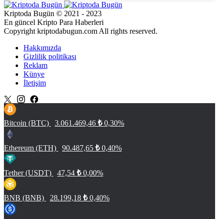
Kriptoda Bugün © 2021 - 2023
En güncel Kripto Para Haberleri
Copyright kriptodabugun.com All rights reserved.
Hakkımızda
Gizlilik politikası
Reklam
Künye
İletişim
Bitcoin (BTC)
3.061.469,46
₺
0,30%
Ethereum (ETH)
90.487,65
₺
0,40%
Tether (USDT)
47,54
₺
0,00%
BNB (BNB)
28.199,18
₺
0,40%