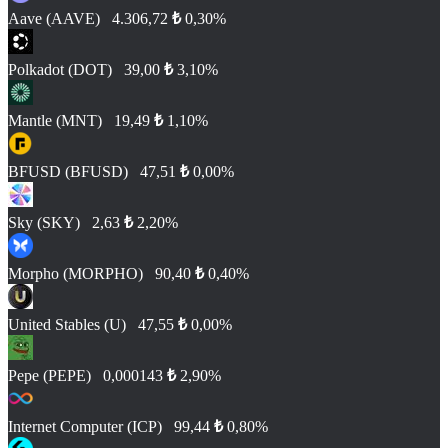
Aave (AAVE)
4.306,72
₺
0,30%
Polkadot (DOT)
39,00
₺
3,10%
Mantle (MNT)
19,49
₺
1,10%
BFUSD (BFUSD)
47,51
₺
0,00%
Sky (SKY)
2,63
₺
2,20%
Morpho (MORPHO)
90,40
₺
0,40%
United Stables (U)
47,55
₺
0,00%
Pepe (PEPE)
0,000143
₺
2,90%
Internet Computer (ICP)
99,44
₺
0,80%