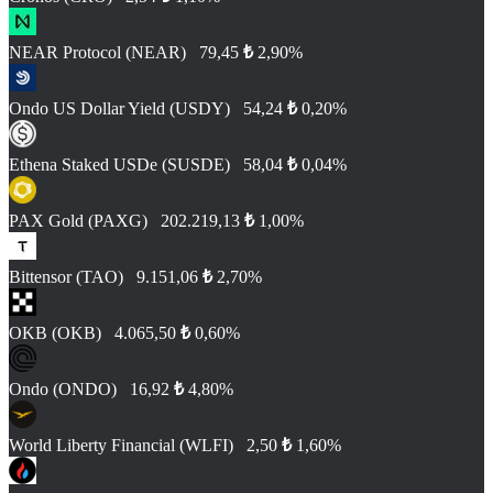
NEAR Protocol (NEAR)
79,45
₺
2,90%
Ondo US Dollar Yield (USDY)
54,24
₺
0,20%
Ethena Staked USDe (SUSDE)
58,04
₺
0,04%
PAX Gold (PAXG)
202.219,13
₺
1,00%
Bittensor (TAO)
9.151,06
₺
2,70%
OKB (OKB)
4.065,50
₺
0,60%
Ondo (ONDO)
16,92
₺
4,80%
World Liberty Financial (WLFI)
2,50
₺
1,60%