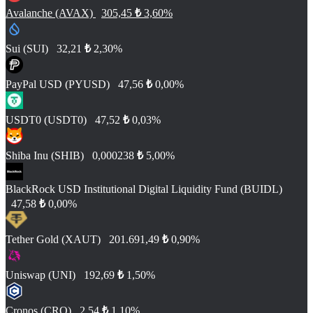
Avalanche (AVAX)
305,45
₺
3,60%
Sui (SUI)
32,21
₺
2,30%
PayPal USD (PYUSD)
47,56
₺
0,00%
USDT0 (USDT0)
47,52
₺
0,03%
Shiba Inu (SHIB)
0,000238
₺
5,00%
BlackRock USD Institutional Digital Liquidity Fund (BUIDL)
47,58
₺
0,00%
Tether Gold (XAUT)
201.691,49
₺
0,90%
Uniswap (UNI)
192,69
₺
1,50%
Cronos (CRO)
2,54
₺
1,10%