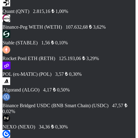
Quant (QNT)
2.815,16
₺
1,00%
Binance-Peg WETH (WETH)
107.632,68
₺
3,62%
​​Stable (STABLE)
1,56
₺
0,10%
Rocket Pool ETH (RETH)
125.193,06
₺
3,29%
POL (ex-MATIC) (POL)
3,57
₺
0,30%
Algorand (ALGO)
4,17
₺
0,50%
Binance Bridged USDC (BNB Smart Chain) (USDC)
47,57
₺
0,02%
NEXO (NEXO)
34,36
₺
0,30%