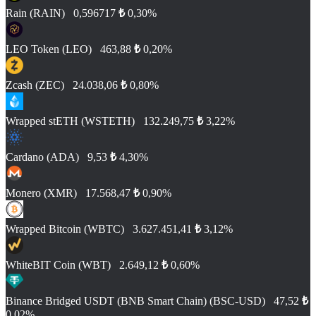
Rain (RAIN)
0,596717
₺
0,30%
LEO Token (LEO)
463,88
₺
0,20%
Zcash (ZEC)
24.038,06
₺
0,80%
Wrapped stETH (WSTETH)
132.249,75
₺
3,22%
Cardano (ADA)
9,53
₺
4,30%
Monero (XMR)
17.568,47
₺
0,90%
Wrapped Bitcoin (WBTC)
3.627.451,41
₺
3,12%
WhiteBIT Coin (WBT)
2.649,12
₺
0,60%
Binance Bridged USDT (BNB Smart Chain) (BSC-USD)
47,52
₺
0,02%