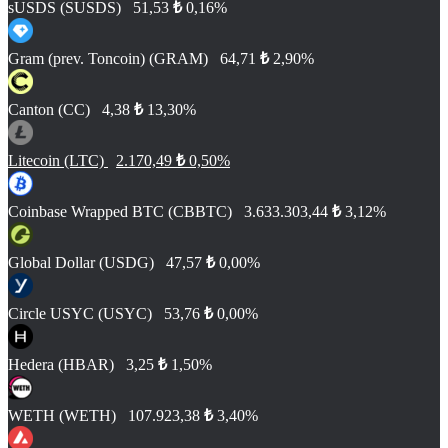
sUSDS (SUSDS)
51,53
₺
0,16%
Gram (prev. Toncoin) (GRAM)
64,71
₺
2,90%
Canton (CC)
4,38
₺
13,30%
Litecoin (LTC)
2.170,49
₺
0,50%
Coinbase Wrapped BTC (CBBTC)
3.633.303,44
₺
3,12%
Global Dollar (USDG)
47,57
₺
0,00%
Circle USYC (USYC)
53,76
₺
0,00%
Hedera (HBAR)
3,25
₺
1,50%
WETH (WETH)
107.923,38
₺
3,40%