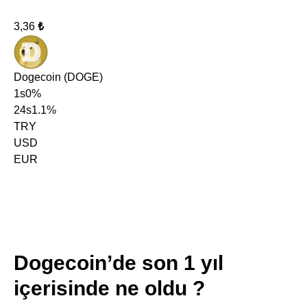
3,36
₺
Dogecoin
(DOGE)
1s
0%
24s
1.1%
TRY
USD
EUR
Dogecoin’de son 1 yıl
içerisinde ne oldu ?